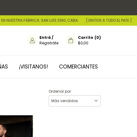
 NUESTRA FÁBRICA: SAN LUIS 3190, CABA.
[ ENVÍOS A TODO EL PAÍS ]
Entrá
/
Carrito
(
0
)
Registráte
$0,00
ÑAS
¡VISITANOS!
COMERCIANTES
Ordenar por