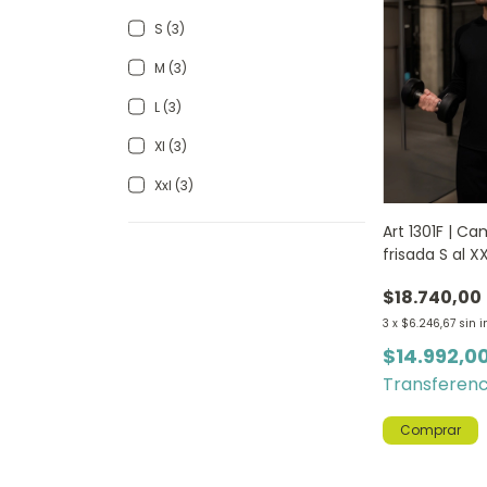
S (3)
M (3)
L (3)
Xl (3)
Xxl (3)
Art 1301F | C
frisada S al 
$18.740,00
3
x
$6.246,67
sin i
$14.992,0
Transferenc
Comprar