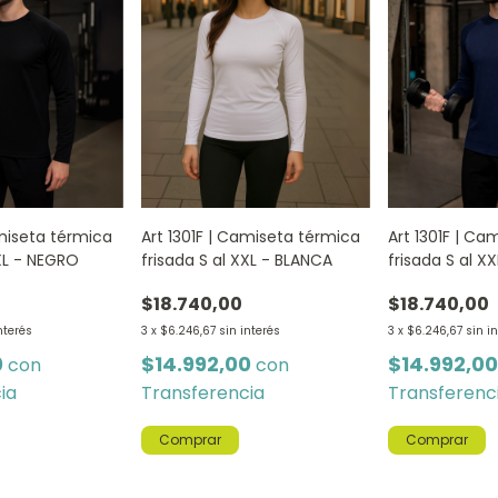
amiseta térmica
Art 1301F | Camiseta térmica
Art 1301F | Ca
XXL - NEGRO
frisada S al XXL - BLANCA
frisada S al X
$18.740,00
$18.740,00
nterés
3
x
$6.246,67
sin interés
3
x
$6.246,67
sin i
0
$14.992,00
$14.992,0
con
con
ia
Transferencia
Transferenc
Comprar
Comprar