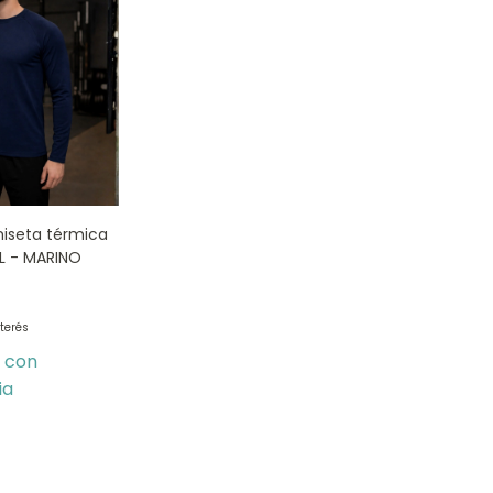
miseta térmica
XL - MARINO
nterés
0
con
ia