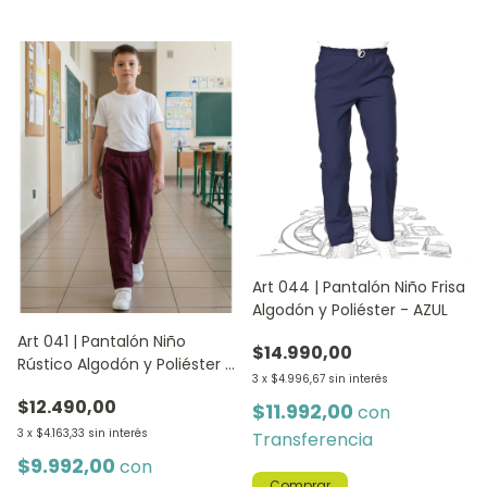
Art 044 | Pantalón Niño Frisa
Algodón y Poliéster - AZUL
Art 041 | Pantalón Niño
$14.990,00
Rústico Algodón y Poliéster -
3
x
$4.996,67
sin interés
BORDO
$12.490,00
$11.992,00
con
3
x
$4.163,33
sin interés
Transferencia
$9.992,00
con
Comprar