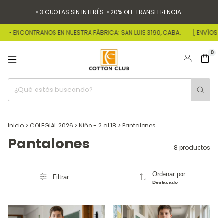
• 3 CUOTAS SIN INTERÉS. • 20% OFF TRANSFERENCIA.
• ENCONTRANOS EN NUESTRA FÁBRICA: SAN LUIS 3190, CABA.
[ ENVÍOS A
0
Inicio
>
COLEGIAL 2026
>
Niño - 2 al 18
>
Pantalones
Pantalones
8 productos
Ordenar por:
Filtrar
Destacado