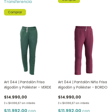
Transferencia
Comprar
Art 044 | Pantalón Frisa
Art 044 | Pantalón Niño Frisa
Algodón y Poliéster - VERDE
Algodón y Poliéster - BORDO
$14.990,00
$14.990,00
3
x
$4.996,67
sin interés
3
x
$4.996,67
sin interés
$11.992,00
$11.992,00
con
con