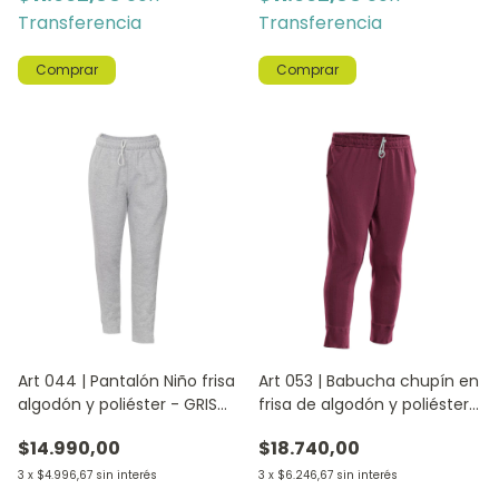
Transferencia
Transferencia
Comprar
Comprar
Art 044 | Pantalón Niño frisa
Art 053 | Babucha chupín en
algodón y poliéster - GRIS
frisa de algodón y poliéster
MELANGE
- BORDO
$14.990,00
$18.740,00
3
x
$4.996,67
sin interés
3
x
$6.246,67
sin interés