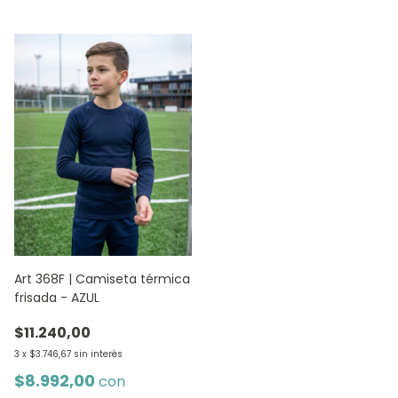
Art 368F | Camiseta térmica
frisada - AZUL
$11.240,00
3
x
$3.746,67
sin interés
$8.992,00
con