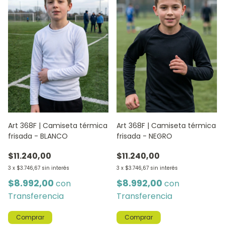
Art 368F | Camiseta térmica
Art 368F | Camiseta térmica
frisada - BLANCO
frisada - NEGRO
$11.240,00
$11.240,00
3
x
$3.746,67
sin interés
3
x
$3.746,67
sin interés
$8.992,00
$8.992,00
con
con
Transferencia
Transferencia
Comprar
Comprar