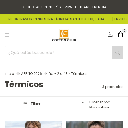
• 3 CUOTAS SIN INTERÉS. • 20% OFF TRANSFERENCIA.
• ENCONTRANOS EN NUESTRA FÁBRICA: SAN LUIS 3190, CABA.
[ ENVÍOS A
0
Inicio
>
INVIERNO 2026
>
Niña - 2 al 18
>
Térmicos
Térmicos
3 productos
Ordenar por:
Filtrar
Más vendidos