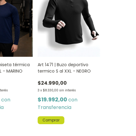
miseta térmica
Art 1471 | Buzo deportivo
XL - MARINO
termico S al XXL - NEGRO
$24.990,00
nterés
3
x
$8.330,00
sin interés
0
$19.992,00
con
con
ia
Transferencia
Comprar