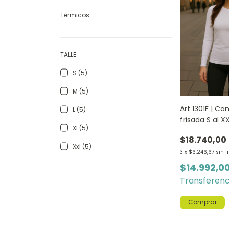
Térmicos
TALLE
S (5)
M (5)
Art 1301F | C
L (5)
frisada S al 
Xl (5)
$18.740,00
Xxl (5)
3
x
$6.246,67
sin i
$14.992,0
Transferenc
Comprar