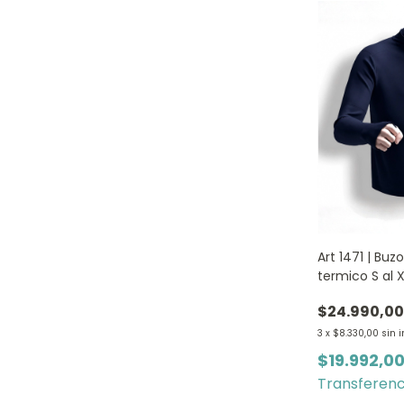
Art 1471 | Buz
termico S al 
MARINO
$24.990,0
3
x
$8.330,00
sin 
$19.992,0
Transferenc