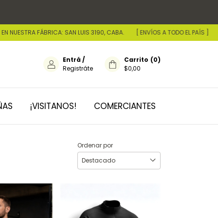
UESTRA FÁBRICA: SAN LUIS 3190, CABA.
[ ENVÍOS A TODO EL PAÍS ]
• 
Entrá
/
Carrito
(
0
)
Registráte
$0,00
ÑAS
¡VISITANOS!
COMERCIANTES
Ordenar por