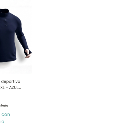
o deportivo
XXL - AZUL
0
interés
0
con
ia