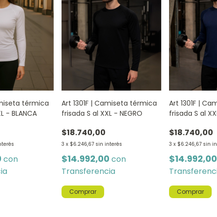
amiseta térmica
Art 1301F | Camiseta térmica
Art 1301F | Ca
XXL - BLANCA
frisada S al XXL - NEGRO
frisada S al X
$18.740,00
$18.740,00
nterés
3
x
$6.246,67
sin interés
3
x
$6.246,67
sin i
0
$14.992,00
$14.992,0
con
con
ia
Transferencia
Transferenc
Comprar
Comprar