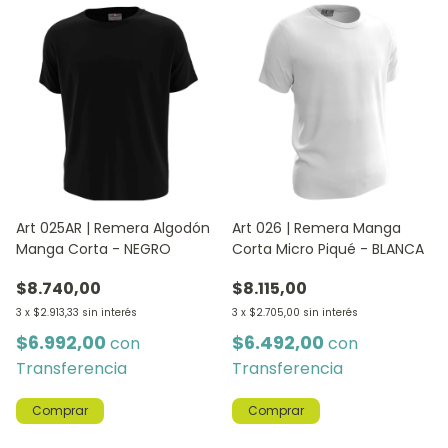
Art 025AR | Remera Algodón
Art 026 | Remera Manga
Manga Corta - NEGRO
Corta Micro Piqué - BLANCA
$8.740,00
$8.115,00
3
x
$2.913,33
sin interés
3
x
$2.705,00
sin interés
$6.992,00
$6.492,00
con
con
Transferencia
Transferencia
Comprar
Comprar