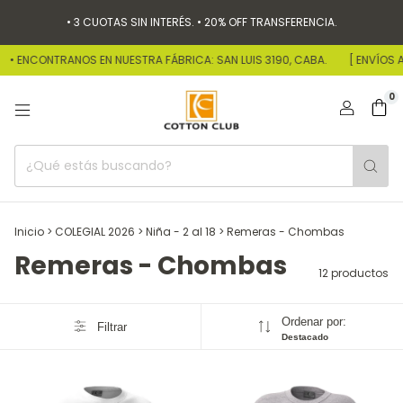
• 3 CUOTAS SIN INTERÉS. • 20% OFF TRANSFERENCIA.
• ENCONTRANOS EN NUESTRA FÁBRICA: SAN LUIS 3190, CABA.
[ ENVÍOS A T
0
Inicio
>
COLEGIAL 2026
>
Niña - 2 al 18
>
Remeras - Chombas
Remeras - Chombas
12 productos
Ordenar por:
Filtrar
Destacado