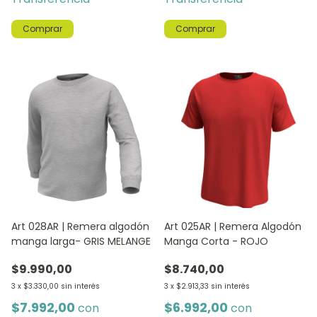
Comprar
Comprar
Art 028AR | Remera algodón
Art 025AR | Remera Algodón
manga larga- GRIS MELANGE
Manga Corta - ROJO
$9.990,00
$8.740,00
3
x
$3.330,00
sin interés
3
x
$2.913,33
sin interés
$7.992,00
$6.992,00
con
con