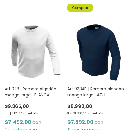
Comprar
Art 028 | Remera algodón
Art 028AR | Remera algodón
manga larga- BLANCA
manga larga- AZUL
$9.365,00
$9.990,00
3
x
$3.121,67
sin interés
3
x
$3.330,00
sin interés
$7.492,00
$7.992,00
con
con
Transferencia
Transferencia