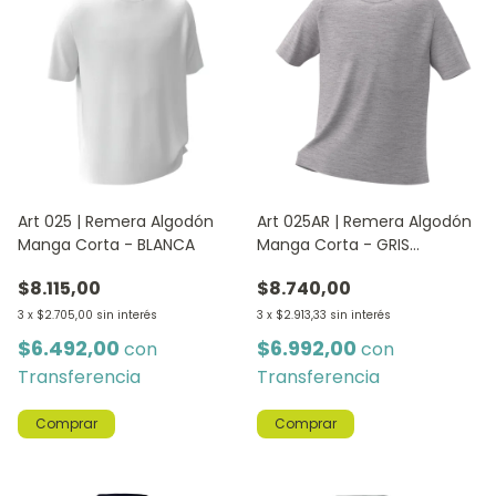
Art 025 | Remera Algodón
Art 025AR | Remera Algodón
Manga Corta - BLANCA
Manga Corta - GRIS
MELANGE
$8.115,00
$8.740,00
3
x
$2.705,00
sin interés
3
x
$2.913,33
sin interés
$6.492,00
$6.992,00
con
con
Transferencia
Transferencia
Comprar
Comprar