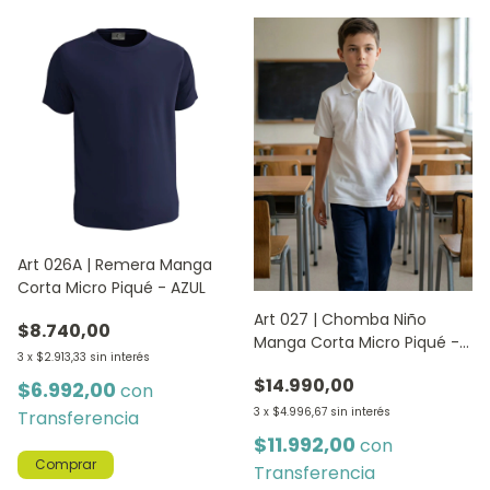
Art 026A | Remera Manga
Corta Micro Piqué - AZUL
Art 027 | Chomba Niño
$8.740,00
Manga Corta Micro Piqué -
3
x
$2.913,33
sin interés
BLANCA
$14.990,00
$6.992,00
con
3
x
$4.996,67
sin interés
Transferencia
$11.992,00
con
Comprar
Transferencia