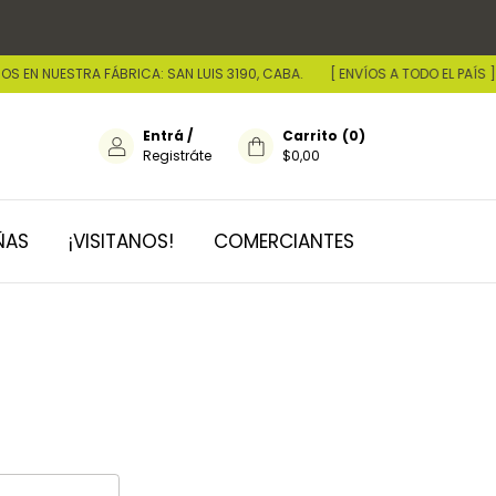
 EN NUESTRA FÁBRICA: SAN LUIS 3190, CABA.
[ ENVÍOS A TODO EL PAÍS ]
Entrá
/
Carrito
(
0
)
Registráte
$0,00
ÑAS
¡VISITANOS!
COMERCIANTES