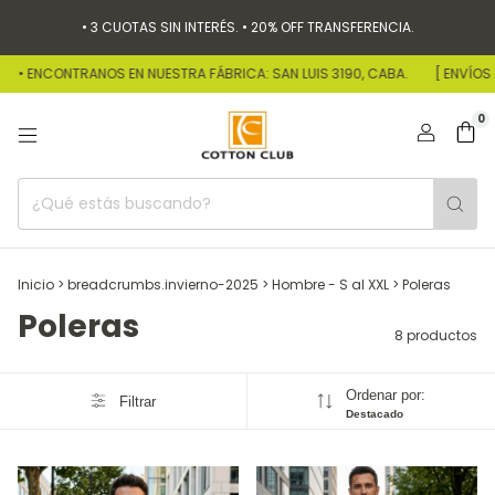
• 3 CUOTAS SIN INTERÉS. • 20% OFF TRANSFERENCIA.
• ENCONTRANOS EN NUESTRA FÁBRICA: SAN LUIS 3190, CABA.
[ ENVÍOS A T
0
Inicio
>
breadcrumbs.invierno-2025
>
Hombre - S al XXL
>
Poleras
Poleras
8 productos
Ordenar por:
Filtrar
Destacado