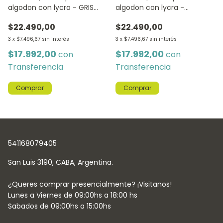
algodon con lycra -
algodon con lycra - GRIS
CHOCOLATE
MELANGE
$22.490,00
$22.490,00
3
x
$7.496,67
sin interés
3
x
$7.496,67
sin interés
$17.992,00
$17.992,00
con
con
Transferencia
Transferencia
Comprar
Comprar
541168079405