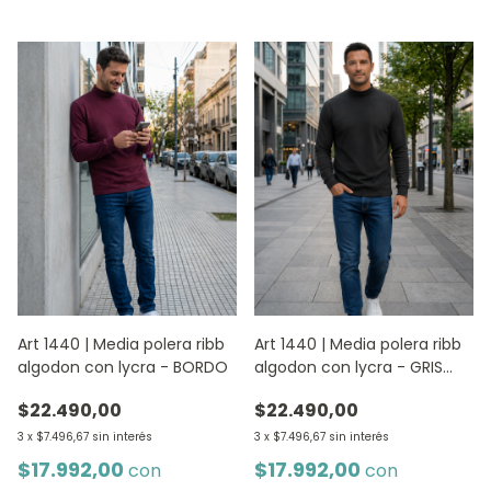
Art 1440 | Media polera ribb
Art 1440 | Media polera ribb
algodon con lycra - BORDO
algodon con lycra - GRIS
TOPO
$22.490,00
$22.490,00
3
x
$7.496,67
sin interés
3
x
$7.496,67
sin interés
$17.992,00
$17.992,00
con
con