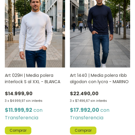
Art 029H | Media polera
Art 1440 | Media polera ribb
interlock S al XXL - BLANCA
algodon con lycra - MARINO
$14.999,90
$22.490,00
3
x
$4.999,97
sin interés
3
x
$7.496,67
sin interés
$11.999,92
$17.992,00
con
con
Transferencia
Transferencia
Comprar
Comprar