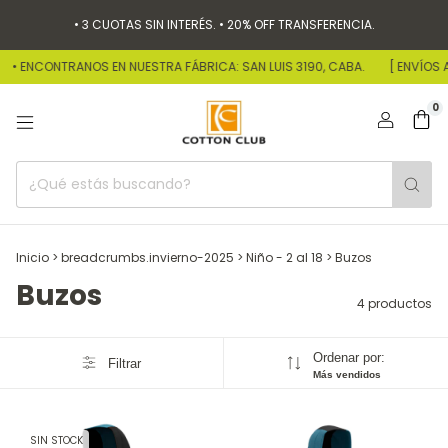
• 3 CUOTAS SIN INTERÉS. • 20% OFF TRANSFERENCIA.
• ENCONTRANOS EN NUESTRA FÁBRICA: SAN LUIS 3190, CABA.
[ ENVÍOS A
0
Inicio
>
breadcrumbs.invierno-2025
>
Niño - 2 al 18
>
Buzos
Buzos
4 productos
Ordenar por:
Filtrar
Más vendidos
SIN STOCK