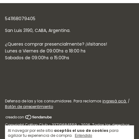
541168079405
Defensa de las y los consumidores. Para reclamos
ingresá acá.
/
Botón de arrepentimiento
Copyright Cotton Club - 33710684559 - 2026. Todos los derechos
reservados.
Al navegar por este sitio
aceptás el uso de cookies
para
agilizar tu experiencia de compra.
Entendido