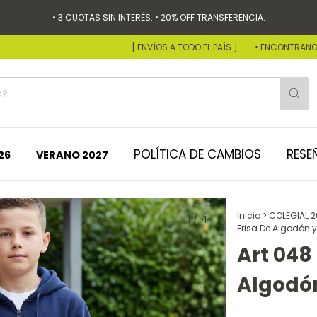
• 3 CUOTAS SIN INTERÉS. • 20% OFF TRANSFERENCIA.
[ ENVÍOS A TODO EL PAÍS ]
• ENCONTRANOS EN NUESTR
POLÍTICA DE CAMBIOS
RESE
26
Inicio
>
COLEGIAL 
1
/
4
Frisa De Algodón y 
Art 048
Algodón