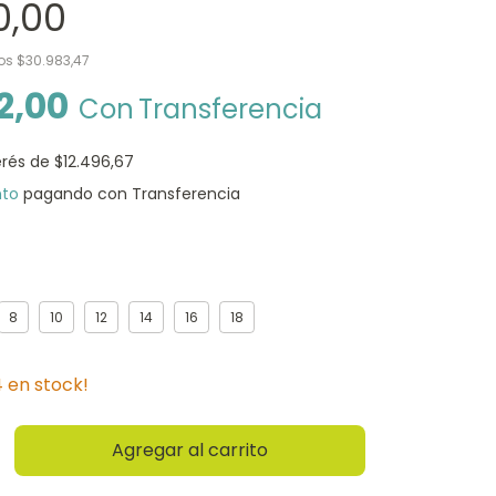
0,00
tos
$30.983,47
2,00
Con
Transferencia
erés de
$12.496,67
nto
pagando con Transferencia
8
10
12
14
16
18
4
en stock!