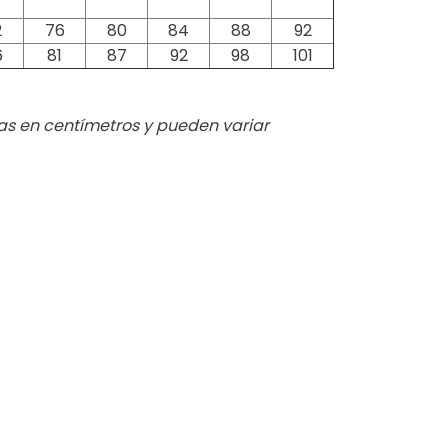
2
76
80
84
88
92
6
81
87
92
98
101
s en centímetros y pueden variar