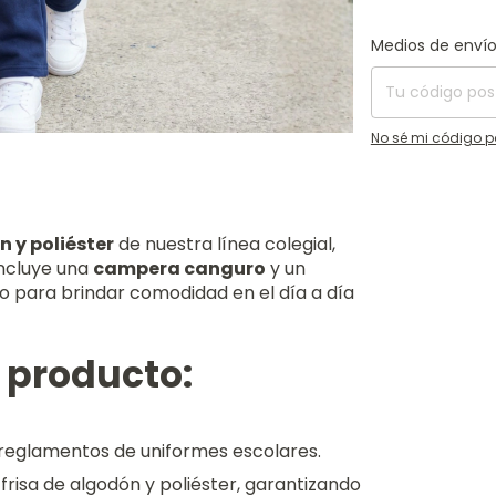
Entregas para el C
Medios de enví
No sé mi código p
n y poliéster
de nuestra línea colegial,
incluye una
campera canguro
y un
do para brindar comodidad en el día a día
l producto:
 reglamentos de uniformes escolares.
risa de algodón y poliéster, garantizando