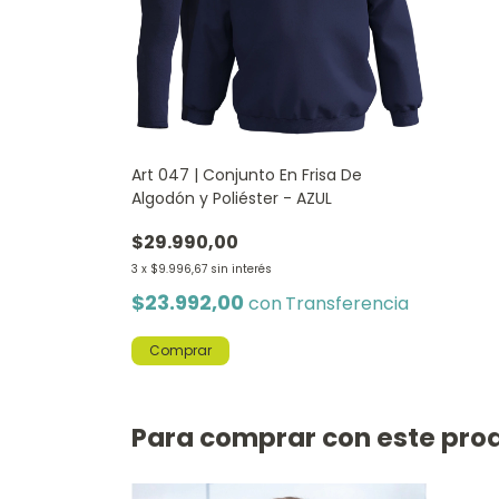
Art 047 | Conjunto En Frisa De
Algodón y Poliéster - AZUL
$29.990,00
3
x
$9.996,67
sin interés
$23.992,00
con
Transferencia
Comprar
Para comprar con este pro