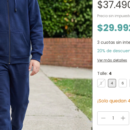
$37.49
Precio sin impues
$29.99
3
cuotas sin int
20% de descue
Ver más detalles
Talle:
4
2
4
6
¡Solo quedan