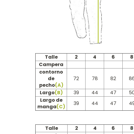
Talle
2
4
6
8
Campera
contorno
de
72
78
82
8
pecho
(A)
Largo
(B)
39
44
47
5
Largo de
39
44
47
4
manga
(C)
Talle
2
4
6
8