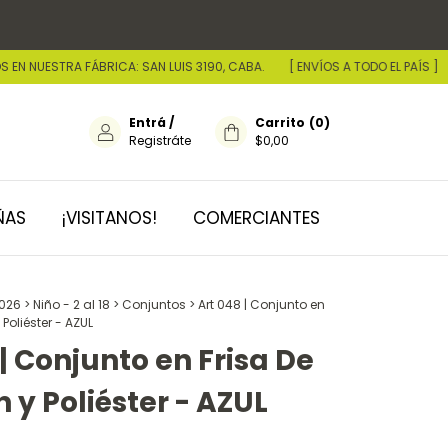
A FÁBRICA: SAN LUIS 3190, CABA.
[ ENVÍOS A TODO EL PAÍS ]
• ENCONT
Entrá
/
Carrito
(
0
)
Registráte
$0,00
ÑAS
¡VISITANOS!
COMERCIANTES
2026
>
Niño - 2 al 18
>
Conjuntos
>
Art 048 | Conjunto en
Poliéster - AZUL
 | Conjunto en Frisa De
 y Poliéster - AZUL