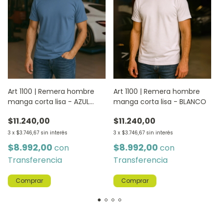
Art 1100 | Remera hombre
Art 1100 | Remera hombre
manga corta lisa - AZUL
manga corta lisa - BLANCO
JEAN
$11.240,00
$11.240,00
3
x
$3.746,67
sin interés
3
x
$3.746,67
sin interés
$8.992,00
$8.992,00
con
con
Transferencia
Transferencia
Comprar
Comprar