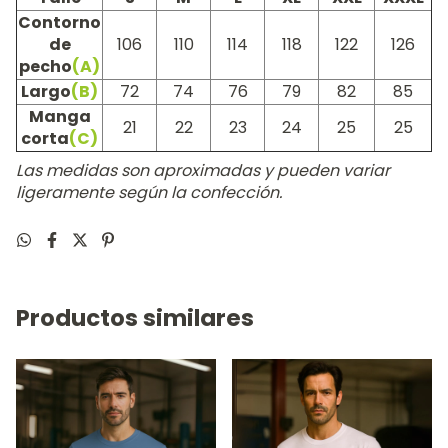
Contorno
de
106
110
114
118
122
126
pecho
(A)
Largo
(B)
72
74
76
79
82
85
Manga
21
22
23
24
25
25
corta
(C)
Las medidas son aproximadas y pueden variar
ligeramente según la confección.
Productos similares