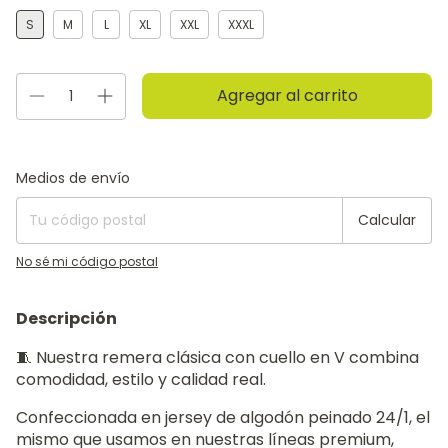
S
M
L
XL
XXL
XXXL
Entregas para el CP:
Cambiar CP
Medios de envío
Calcular
No sé mi código postal
Descripción
🧵 Nuestra remera clásica con cuello en V combina
comodidad, estilo y calidad real.
Confeccionada en jersey de algodón peinado 24/1, el
mismo que usamos en nuestras líneas premium,