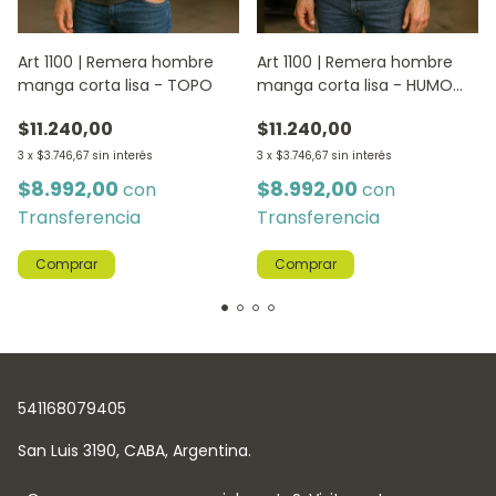
Art 1100 | Remera hombre
Art 1100 | Remera hombre
manga corta lisa - TOPO
manga corta lisa - HUMO
MELANGE
$11.240,00
$11.240,00
3
x
$3.746,67
sin interés
3
x
$3.746,67
sin interés
$8.992,00
$8.992,00
con
con
Transferencia
Transferencia
Comprar
Comprar
541168079405