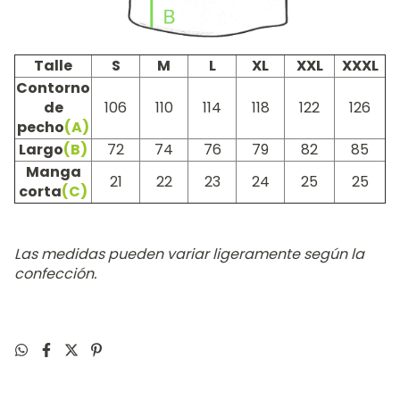
Talle
S
M
L
XL
XXL
XXXL
Contorno
de
106
110
114
118
122
126
pecho
(A)
Largo
(B)
72
74
76
79
82
85
Manga
21
22
23
24
25
25
corta
(C)
Las medidas pueden variar ligeramente según la
confección.