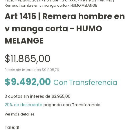
Inicio
>
VERANO 2027
>
Hombre - S al XXXL
>
Remeras
>
Art 1415 |
Remera hombre en v manga corta - HUMO MELANGE
Art 1415 | Remera hombre en
v manga corta - HUMO
MELANGE
$11.865,00
Precio sin impuestos
$9.805,79
$9.492,00
Con
Transferencia
3
cuotas sin interés de
$3.955,00
20% de descuento
pagando con Transferencia
Ver más detalles
Talle:
S